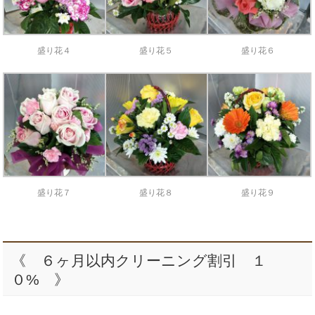
盛り花４
盛り花５
盛り花６
盛り花７
盛り花８
盛り花９
《 ６ヶ月以内クリーニング割引 １
０% 》