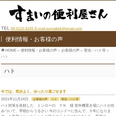
TEL
09-5115-6105,E-mail:sumaibkk@gmail.com
便利情報・お客様の声
HOME
»
便利情報・お客様の声
»
お客様の声
»
害虫・ハト等
»
ハト
ハト
今では、気分よく、ゆったり過ごせます
2021年11月24日
お客様の声
ハト
害虫・ハト等
ハト対策を依頼した トンローの ＹＮ 様 室外機置き場にハトが住
みついて、早朝からうるさい 今のコンドーに住んで、５年になりま