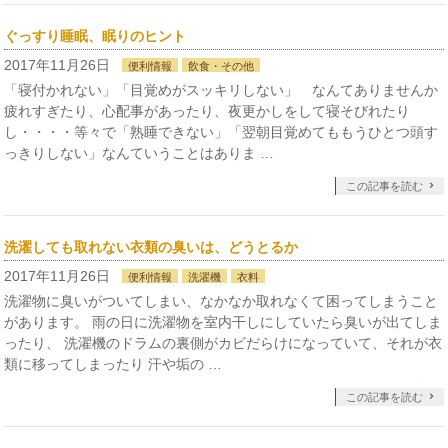
ぐっすり睡眠、眠りのヒント
2017年11月26日
便利情報
飲食・その他
「寝付かれない」「目覚めがスッキリしない」 なんてありませんか
疲れすぎたり、心配事があったり、夜更かしをして寝そびれたり
し・・・・等々で「熟睡できない」「翌朝目覚めてももうひとつ頭す
っきりしない」なんていうことはありま …
この記事を読む
洗濯しても取れない衣類の臭いは、どうとるか
2017年11月26日
便利情報
洗濯機
衣料
洗濯物に臭いがついてしまい、なかなか取れなくて困ってしまうこと
があります。 雨の日に洗濯物を室内干しにしていたら臭いが出てしま
ったり、 洗濯機のドラムの裏側がカビだらけになっていて、それが衣
類に移ってしまったり 汗や垢の …
この記事を読む