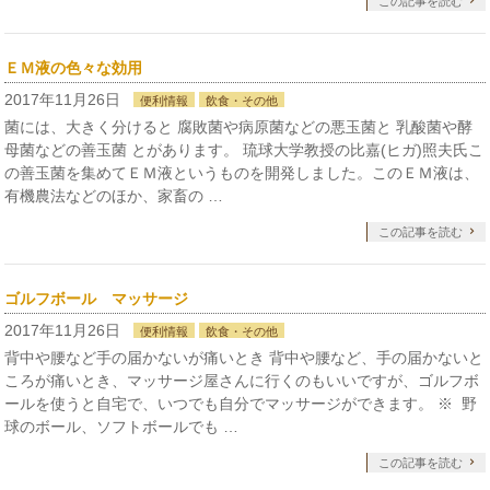
この記事を読む
ＥＭ液の色々な効用
2017年11月26日
便利情報
飲食・その他
菌には、大きく分けると 腐敗菌や病原菌などの悪玉菌と 乳酸菌や酵
母菌などの善玉菌 とがあります。 琉球大学教授の比嘉(ヒガ)照夫氏こ
の善玉菌を集めてＥＭ液というものを開発しました。このＥＭ液は、
有機農法などのほか、家畜の …
この記事を読む
ゴルフボール マッサージ
2017年11月26日
便利情報
飲食・その他
背中や腰など手の届かないが痛いとき 背中や腰など、手の届かないと
ころが痛いとき、マッサージ屋さんに行くのもいいですが、ゴルフボ
ールを使うと自宅で、いつでも自分でマッサージができます。 ※ 野
球のボール、ソフトボールでも …
この記事を読む