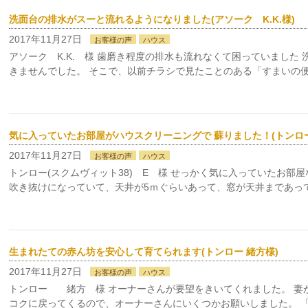
洗面台の排水がスーと流れるようになりました(アソーク K.K.様)
2017年11月27日
お客様の声
ハウス
アソーク K.K. 様 歯磨き程度の排水も流れなくて困っていまし
きませんでした。 そこで、以前チラシで見たことのある「すまいの便
気に入っていたお部屋がハウスクリーニングで 蘇りました！(トンロー(
2017年11月27日
お客様の声
ハウス
トンロー(スクムヴィット38) E 様 せっかく気に入っていたお
吹き抜けになっていて、天井が5ｍぐらいあって、窓が天井まであっ
生まれたての赤ん坊を安心して育てられます(トンロー 緒方様)
2017年11月27日
お客様の声
ハウス
トンロー 緒方 様 オーナーさんが要望をきいてくれました。 妻
コクに戻ってくるので、オーナーさんにいくつかお願いしました。 「