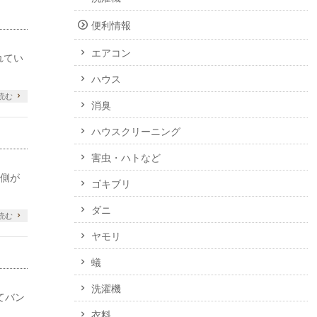
便利情報
エアコン
れてい
ハウス
読む
消臭
ハウスクリーニング
害虫・ハトなど
窓側が
ゴキブリ
ダニ
読む
ヤモリ
蟻
洗濯機
てバン
衣料