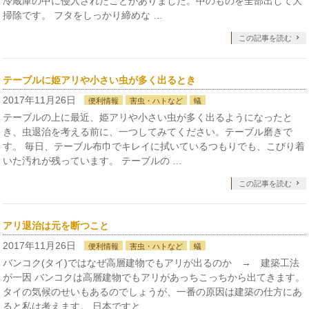
冷蔵庫の中に侵入されたことがありました。中のものを全部出して大
掃除です。 フタをしっかり締めな …
この記事を読む
テーブルに姫アリや小さい虫が多く出るとき
2017年11月26日
便利情報
害虫・ハトなど
蟻
テーブルの上に最近、姫アリや小さい虫が多く出るようになったと
き、虫退治を考える前に、一つしてみてください。テーブル磨きで
す。 毎日、テーブル布巾でキレイに拭いているつもりでも、こびり着
いた汚れが残っています。 テーブルの …
この記事を読む
アリ退治は元を断つこと
2017年11月26日
便利情報
害虫・ハトなど
蟻
バンコク(タイ)ではなぜ高層建物でもアリが出るのか → 建築工法
が一因 バンコクは高層建物でもアリがあっちこっちから出てきます。
タイの気候のせいもあるのでしょうが、一番の原因は建築の仕方にあ
ると私は考えます。 日本ですと …