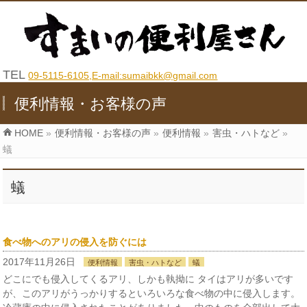
TEL
09-5115-6105,E-mail:sumaibkk@gmail.com
便利情報・お客様の声
HOME
»
便利情報・お客様の声
»
便利情報
»
害虫・ハトなど
»
蟻
蟻
食べ物へのアリの侵入を防ぐには
2017年11月26日
便利情報
害虫・ハトなど
蟻
どこにでも侵入してくるアリ、しかも執拗に タイはアリが多いです
が、このアリがうっかりするといろいろな食べ物の中に侵入します。