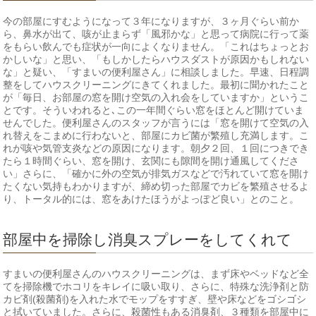
今の部屋にすむようになって３年になりますが、３ヶ月ぐらい前か
ら、鼻水が出て、咳が止まらず「風邪かな」と思って病院に行って薬
をもらい飲んでも症状が一向によくなりません。「これはちょっとお
かしいな」と思い、「もしかしたらハウスダストが原因かもしれない
な」と疑い、「すまいの便利屋さん」に相談しました。早速、日程調
整をしてハウスクリーニングにきてくれました。最初に聞かれたこと
が「毎日、お部屋の窓を開け空気の入れ会をしていますか」というこ
とです。そういわれると､この一年間ぐらい窓をほとんど開けていま
せんでした。便利屋さんのスタッフが言うには「窓を開けて空気の入
れ替えをこまめに行わないと、部屋にカビ菌が繁殖し充満します。こ
れが咳や気管支炎などの原因になります。朝夕２回、１回につきでき
たら１時間ぐらい、窓を開け、玄関にも隙間を開け通風してくださ
い」さらに、「確かに外の空気が排気ガスなどで汚れていて窓を開け
たくない気持もわかりますが、締め切った部屋でカビを繁殖させるよ
り、トータル的には、窓をあけたほうがよっぽど良い」とのこと。
部屋中を掃除し消臭スプレーをしてくれて
すまいの便利屋さんのハウスクリーニングは、まず床やベッドなど全
てを掃除機でホコリをキレイに吸い取り、さらに、特殊な洗浄剤と防
カビ剤(殺菌剤)を入れた水でモップをすすぎ、壁や床などをゴシゴシ
と拭いていました。さらに、殺菌性もある消臭剤、３種類を部屋中に