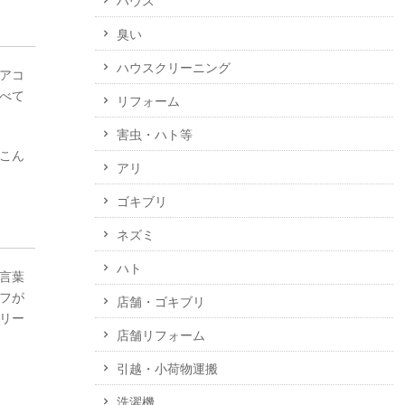
ハウス
臭い
ハウスクリーニング
アコ
べて
リフォーム
害虫・ハト等
こん
アリ
ゴキブリ
ネズミ
ハト
言葉
フが
店舗・ゴキブリ
リー
店舗リフォーム
引越・小荷物運搬
洗濯機