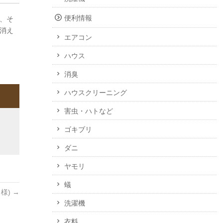
便利情報
、そ
消え
エアコン
ハウス
消臭
ハウスクリーニング
害虫・ハトなど
ゴキブリ
ダニ
ヤモリ
蟻
様)
→
洗濯機
衣料