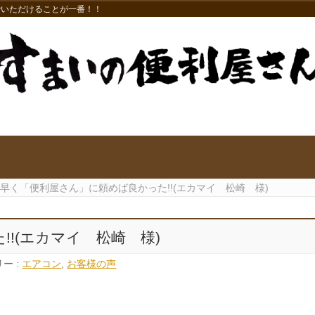
でいただけることが一番！！
早く「便利屋さん」に頼めば良かった!!(エカマイ 松崎 様)
!(エカマイ 松崎 様)
ー :
エアコン
,
お客様の声